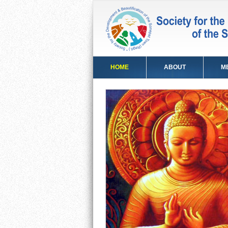
HOME
ABOUT
M
Lord Buddha's Vis
DHAMMA
PATTHAN
Sonepat, Haryana
INDIA