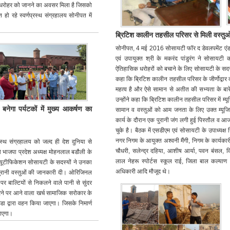
क धरोहर को जानने का अवसर मिला है जिसको
 हो रहे स्वर्णप्रस्थ संग्रहालय सोनीपत में
ब्रिटिश कालीन तहसील परिसर से मिली वस्तुओं क
सोनीपत, 4 मई 2016 सोसायटी फॉर द डेवलपमेंट एं
एवं उपायुक्त श्री के मकरंद पांडुरंग ने सोसाय
ऐतिहासिक धरोहरों को बचाने के लिए सोसायटी के सदस्यो
कहा कि ब्रिटिश कालीन तहसील परिसर के जीर्णोद्वार 
महत्व है और ऐसे सामान से अतीत की सभ्यता के बारे म
उन्होंने कहा कि ब्रिटिश कालीन तहसील परिसर में म्यू
 बनेगा पर्यटकों में मुख्य आकर्षण का
सामान व वस्तुओं को आम जनता के लिए उक्त म्यूजियम
कार्य के दौरान एक पुरानी जंग लगी हुई पिस्तौल व आ
चुके है। बैठक में एसडीएम एवं सोसायटी के उपाध्यक
नगर निगम के आयुक्त अश्वनी मैंगी, निगम के कार्यकार
स्थ संग्रहालय को जल्द ही देश दुनिया से
चौधरी, सलेन्द्र दहिया, आशीष आर्या, पवन बंसल,
को भाजपा प्रदेश अध्यक्ष मोहनलाल बडौली के
लाल नेहरू स्पोर्टस स्कूल राई, जिला बाल कल्याण 
्यूटीफिकेशन सोसायटी के सदस्यों ने उनका
अधिकारी आदि मौजूद थे।
 पुरानी वस्तुओं की जानकारी दी। ओरिजिनल
 बाल्टियों से निकलने वाले पानी से सुंदर
ने पर आने वाला खर्च सामाजिक सरोकार के
ड्डा द्वारा वहन किया जाएगा। जिसके निमार्ण
जाएगा।