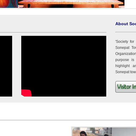
About Soc
'Society fo
Sonepat T
Organization
purpose is
highlight a
Sonepat tow