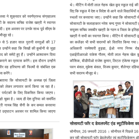
थे। मीटिंग में मोती लाल नेहरू खेल कूद स्कूल राई
दिए कि स्कूल में देश व विदेश से आने वाले विद्यार्थिय
लसा ने शुक्रवार को स्वर्णप्रस्थ संग्रहालय
स्थलों पर करवाया जाए। उन्होंने कहा कि सोसायटी से
 के सदस्य सचिव राजेश खत्री ने स्वागत
सोसायटी के सलाहाकार नरेश चन्द गुप्ता ने सोसायटी द्
 दी। इस अवसर पर उनके साथ पूर्व सीएम के
सयुक्त सचिव जसबीर खत्री के गठन व जिला के इतिहा
 मौजूद रहे।
खत्री ने सभी का स्वागत किया। मीटिंग में सोसायटी द
का कलेंडर भी सभी सदस्यों को वितरित किया गया। मीट
 100 से 5 हज़ार साल पुरानी वस्तुओं की 17
अधिकारी परमेश्वरी हुड्डा, ईओ नगर निगम र
उन्होंने कहा कि सिखों की कुर्बानी से जुड़ा
एआईपीआरओ राकेश गौतम, मोती लाल नेहरू खेल क
 को समेटे हुए हैं। उन्होंने आश्वासन दिया
कौशिक, बीडीपीओ राजेश कुमार, लिटल एंजेल्स स्कूल
राने का प्रयास करेंगे। इस दौरान उन्होंने
पवन बंसल, मुकेश बंसल, विजय कुमार, शैलेन्द्र दहिया
और वह हरियाणा की फिल्मों से संबंधित एक
सभी सदस्य मौजूद थे।
ास करेंगे।
ताया कि सोसायटी के अध्यक्ष एवं ज़िला
ं को लेकर लगातार कार्य किया जा रहा है।
ो पर्यटकों के लिए विकसित किया जाएगा।
्ण हो चुका है। जल्द ही देश दुनिया को समर्पित
त्री नायब सिंह सैनी के कर कमल करवाया
ों को उद्घाटन अवसर पर शामिल किया जाएगा
सोसायटी फॉर द डेवलपमेंट एंड ब्यूटीफिकेश 
सोनीपत, 26 जनवरी 2016 । सोनीपत में पिछले 16 वर
कर रही सोसायटी फॉर डेवलेपमेंट एवं ब्यूटीफिकेशन ऑ