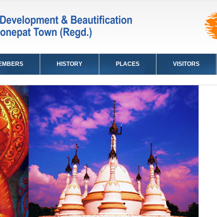
EMBERS
HISTORY
PLACES
VISITORS
it
,