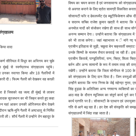
विषय का चयन करता है एवं जनसामान्य को संग्रहालय वि
से अवगत कराने के लिए स्रोत सामग्री विकसित करता
सोसायटी फॉर द डेवलपमेंट एंड ब्चूटीफिकेशन ऑफ दी
व सदस्य सचिव राजेश कुमार खत्री ने बताया कि स्वर
अनमोल यादों को संजोकर रखेगा ही साथ ही साथ सोनीप
 संग्रहालय
अनन्य सम्मान देगा। उन्होंने बताया कि संग्रहालय मे
को भी ताजा करेगा। जहां महाभारत म ें मांगे गए पांच 
प्राचीन इतिहास से जुड़ी, चकूवा बेन चक्रवर्ती सम्र
 किया वादा
उनके शिष्यों के माध्यम तैयार करवाई जा रही हैं। इस
प्राचीन किताबें, पाण्डुलिपियां, रत्न, चित्र, शिला चित्र, 
र कर्ण सीरियल में विधुर का अभिनय कर चुके
बर्तन और अन्य सामानों के रूप में तमाम तरह की वस्तुएं 
ुंबई से स्वर्णप्रस्थ संग्रहालय पहुंचे।
रखेंगी। उन्होंने बताया कि जिला सोनीपत से 100 के कर
े उनका स्वागत किया और 18 गैलरियों में
को संग्रहालय के लिए दान दिया है। जिन वस्तुओं 
नकारी दी। फिल्म गैलरी को देखकर वह काफ़ी
उन्होंने बताया कि नगर निगम के जेई महेन्द्र गुप्ता, 
सिंह हुड्डा के अतिरिक्त अन्य गणमान्य व्यक्तियों 
ा है जिसको वह जल्द ही मुंबई से लाकर
आठ माह के दौरान म्यूजियम का संपूर्ण कार्य पूर्ण कर
न वादक सूरजभान का भी जिक्र करते हुए कहा
कार्य प्रगति पर है। सोसायटी के प्रधान एवं उपायुक्त सो
लेकिन यहां आकर उनकी ओरिजनल बीन देखने
गति से आगे बढ़ रहा है। हर देश की संस्कृति को समझने म
ान ऋषि-मुनि गैलरी में अष्टधातु से निर्मित
संग्रहालयों में जिंदा रखा जाता है।
 ली। शौर्य गैलरी में उन्होंने तेग बहादुर के