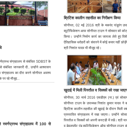
ब्रिटिश कालीन तहसील का निरीक्षण किया
सोनीपत, 02 मई 2016 श्री के मकरंद पांडुरंग उपाय
ब्यूटीफिकेशन आफ सोनीपत टाउन ने सोमवार को कोट म
किया। उन्होंने निर्माण कार्य का जायजा लेते हुए वि
ऐतिहासिक धरोहरों को संवारने में कोई कसर नहीं छोड
चे
श्री निशांत यादव भी मौजूद रहे।
वर्णप्रस्थ संग्रहालय से संबंधित SDBST के
े संबंधित जानकारी दी.. उन्होंने आश्वासन
स्थ संग्रहालय का दौरा करने सोनीपत अवश्य
पर रहे मौजूद...
खुदाई में मिली पिस्तौल व सिक्कों को रखा जाएग
सोनीपत, 30 मार्च 2016 एसडीएम (ना.) एवं सोसा
सोनीपत टाउन के उपाध्यक्ष निशांत कुमार यादव ने कह
ब्रिटिश कालीन तहसील की खुदाई के दौरान मिली वर्षों
प्रस्तावित संग्राहलय में रखा जाएगा। उन्होंने सोसा
पिस्तौल व सिक्कों को अपनी कस्टडी में रखें। श्री 
े स्वर्णप्रस्थ संग्रहालय में 100 से
द डेवलपमेंट एंड ब्यूटिफिकेशन ऑफ सोनीपत टाउन की 